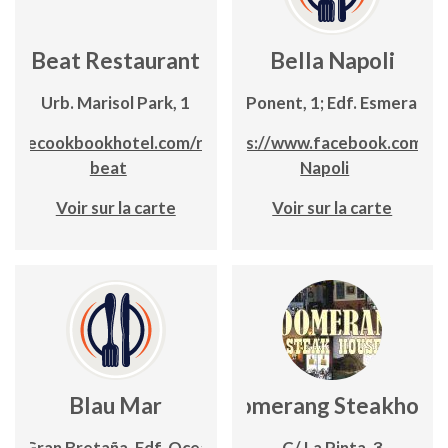
Beat Restaurant
Bella Napoli
Urb. Marisol Park, 1
C/ Ponent, 1; Edf. Esmeralda
://thecookbookhotel.com/restaurante-
https://www.facebook.com/Be
beat
Napoli
Voir sur la carte
Voir sur la carte
Blau Mar
Boomerang Steakhous
C/ Gran Bretaña, Edf. Oceanic
C/ La Pinta, 3