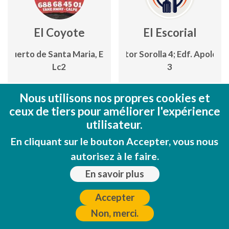
El Coyote
El Escorial
. Puerto de Santa Maria, Edf Palau
C/ Pintor Sorolla 4; Edf. Apolo IV, 
Lc2
3
w.facebook.com/ElCoyoteCalpe
www.facebook.com/Restauran
Nous utilisons nos propres cookies et
El-Escorial
Voir sur la carte
ceux de tiers pour améliorer l'expérience
Voir sur la carte
utilisateur.
En cliquant sur le bouton Accepter, vous nous
autorisez à le faire.
En savoir plus
Accepter
Non, merci.
El Faro Blanco
El Faro Del