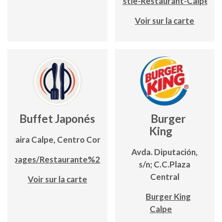
Castle-Restaurant-Calpe
Voir sur la carte
Buffet Japonés
Burger
King
Moraira Calpe, Centro Comercial Biblos 1
Avda. Diputación,
om/pages/Restaurante%20Buffet%20Japones
s/n; C.C.Plaza
Central
Voir sur la carte
Burger King
Calpe