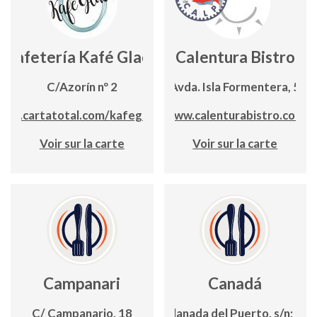
Cafetería Kafé Glacé
Calentura Bistro
C/Azorín nº 2
Avda. Isla Formentera, 5
app.cartatotal.com/kafeglace
www.calenturabistro.com
Voir sur la carte
Voir sur la carte
Campanari
Canadá
C/ Campanario, 18
Explanada del Puerto, s/n; Edf.