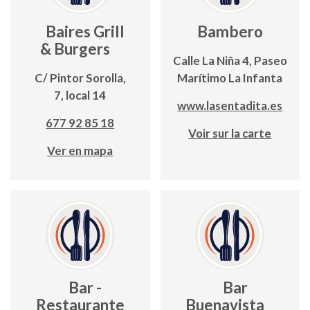
Baires Grill
Bambero
& Burgers
Calle La Niña 4, Paseo
C/ Pintor Sorolla,
Marítimo La Infanta
7, local 14
www.lasentadita.es
677 92 85 18
Voir sur la carte
Ver en mapa
Bar -
Bar
Restaurante
Buenavista