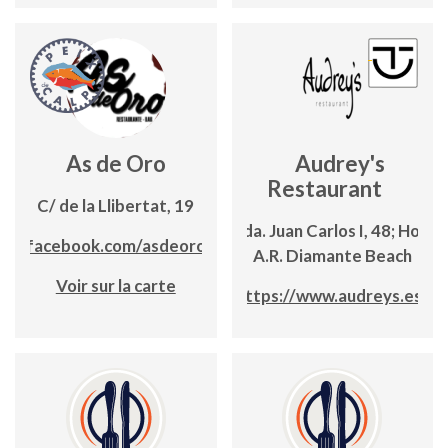
As de Oro
Audrey's
Restaurant
C/ de la Llibertat, 19
Avda. Juan Carlos I, 48; Hotel
ww.facebook.com/asdeorocalpe
A.R. Diamante Beach
Voir sur la carte
https://www.audreys.es/