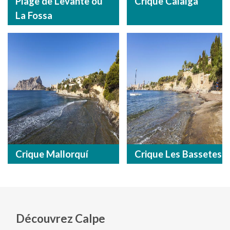
Plage de Levante ou
Crique Calalga
La Fossa
Crique Mallorquí
Crique Les Bassetes
Découvrez Calpe