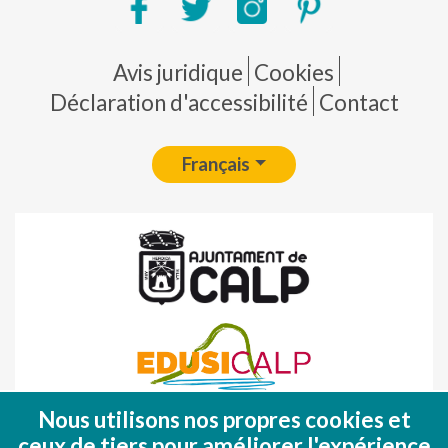
Pie de página
Avis juridique
Cookies
Déclaration d'accessibilité
Contact
Français
Nous utilisons nos propres cookies et
Fondo Europeo de Desarrollo Regional
ceux de tiers pour améliorer l'expérience