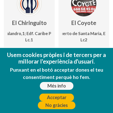
El Chiringuito
El Coyote
C/ Balandro,1; Edf. Caribe Playa,
Avda. Puerto de Santa Maria, Edf 
Lc.1
Lc2
https://lasentadita.com/locales-
www.facebook.com/ElCoyoteCa
Usem cookies pròpies i de tercers per a
calpe/el-chiringuito/
Veure en el mapa
millorar l'experiència d'usuari.
Veure en el mapa
Punxant en el botó acceptar dones el teu
consentiment perquè ho fem.
Més info
Acceptar
No gràcies