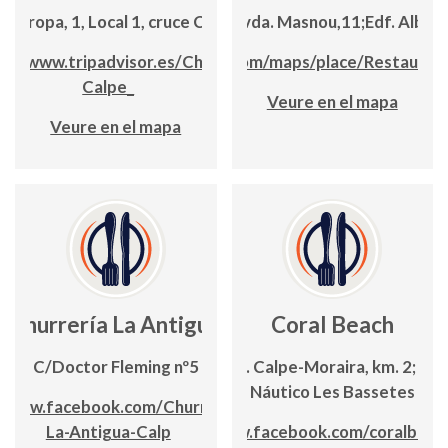
. Europa, 1, Local 1, cruce C/La Niña
Avda. Masnou,11;Edf. Alba
s://www.tripadvisor.es/China_Town-
www.google.com/maps/place/Restaurant
Calpe_
Veure en el mapa
Veure en el mapa
Churrería La Antigua
Coral Beach
C/Doctor Fleming nº5
Ctra. Calpe-Moraira, km. 2; Clu
Náutico Les Bassetes
www.facebook.com/Churreria-
La-Antigua-Calp
www.facebook.com/coralbeac