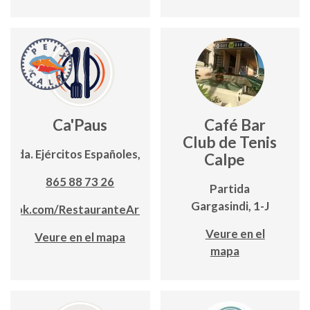
Ca'Paus
Café Bar
Club de Tenis
Avda. Ejércitos Españoles, 12
Calpe
865 88 73 26
Partida
Gargasindi, 1-J
book.com/RestauranteArroceriaCaPau
Veure en el
Veure en el mapa
mapa