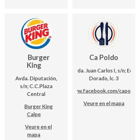
Burger
Ca Poldo
King
Avda. Juan Carlos I, s/n; Edf.
Avda. Diputación,
Dorado, lc. 3
s/n; C.C.Plaza
www.facebook.com/capoldo
Central
Veure en el mapa
Burger King
Calpe
Veure en el
mapa