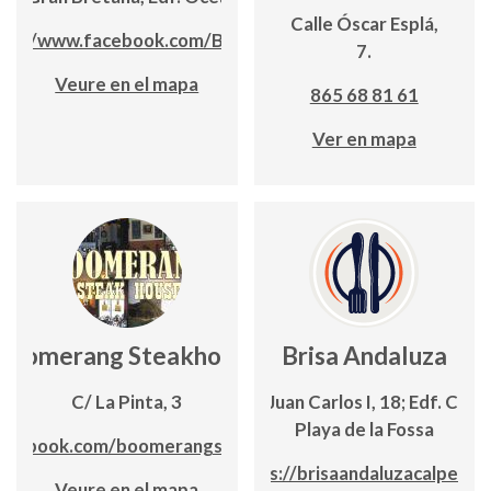
Calle Óscar Esplá,
tps://www.facebook.com/BlauMar
7.
Veure en el mapa
865 68 81 61
Ver en mapa
Boomerang Steakhouse
Brisa Andaluza
C/ La Pinta, 3
Avda. Juan Carlos I, 18; Edf. Canc
Playa de la Fossa
acebook.com/boomerangsteakhouse
https://brisaandaluzacalpe.co
Veure en el mapa