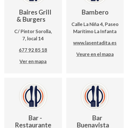
Baires Grill
Bambero
& Burgers
Calle La Niña 4, Paseo
C/ Pintor Sorolla,
Marítimo La Infanta
7, local 14
www.lasentadita.es
677 92 85 18
Veure en el mapa
Ver en mapa
Bar -
Bar
Restaurante
Buenavista