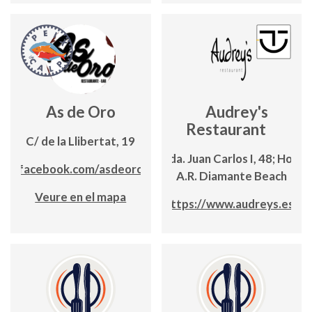
As de Oro
Audrey's
Restaurant
C/ de la Llibertat, 19
Avda. Juan Carlos I, 48; Hotel
ww.facebook.com/asdeorocalpe
A.R. Diamante Beach
Veure en el mapa
https://www.audreys.es/