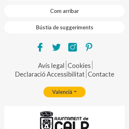
Com arribar
Bústia de suggeriments
Pie de página
Avís legal
Cookies
Declaració Accessibilitat
Contacte
Valencià