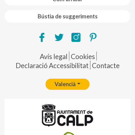
Bústia de suggeriments
Pie de página
Avís legal
Cookies
Declaració Accessibilitat
Contacte
Valencià