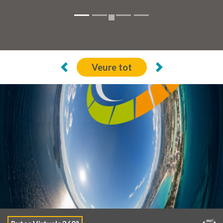
22 Jul de 2026
Calp, reconegut amb el segell «Més Bici 2026»
de La Vuelta
Veure tot
Previous
Següent