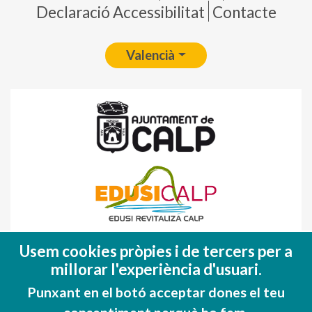
Declaració Accessibilitat
Contacte
Valencià
Fondo Europeo de Desarrollo Regional
Usem cookies pròpies i de tercers per a
(FEDER)
millorar l'experiència d'usuari.
Una manera de hacer EUROPA
Punxant en el botó acceptar dones el teu