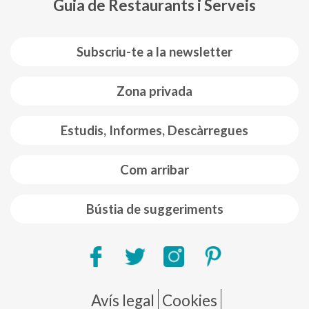
Guia de Restaurants i Serveis
Subscriu-te a la newsletter
Zona privada
Estudis, Informes, Descàrregues
Com arribar
Bústia de suggeriments
Pie de página
Avís legal
Cookies