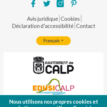
Pie de página
Avis juridique
Cookies
Déclaration d'accessibilité
Contact
Français
Nous utilisons nos propres cookies et
Fondo Europeo de Desarrollo Regional