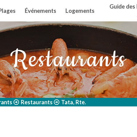
n principal
Guide des 
Plages
Événements
Logements
Restaurants
rants
Restaurants
Tata, Rte.