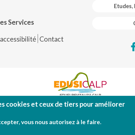
 web footer
Etudes,
es Services
de página
accessibilité
Contact
es cookies et ceux de tiers pour améliorer
Fondo Europeo de Desarrollo Regional (FEDE
Una manera de hacer EUROP
cepter, vous nous autorisez à le faire.