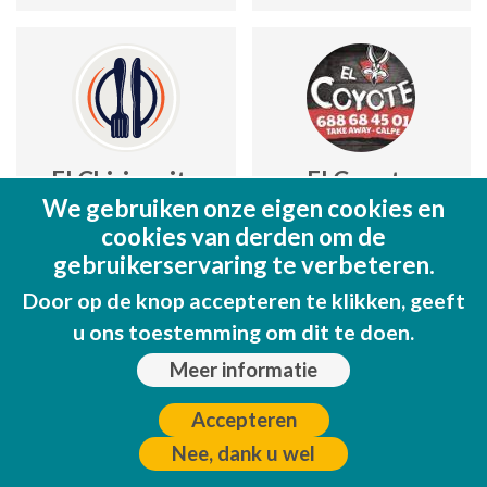
El Chiringuito
El Coyote
We gebruiken onze eigen cookies en
C/ Balandro,1; Edf. Caribe Playa,
Avda. Puerto de Santa Maria, Edf 
cookies van derden om de
Lc.1
Lc2
gebruikerservaring te verbeteren.
https://lasentadita.com/locales-
www.facebook.com/ElCoyoteCa
Door op de knop accepteren te klikken, geeft
calpe/el-chiringuito/
u ons toestemming om dit te doen.
Bekijk op kaart
Bekijk op kaart
Meer informatie
Accepteren
Nee, dank u wel