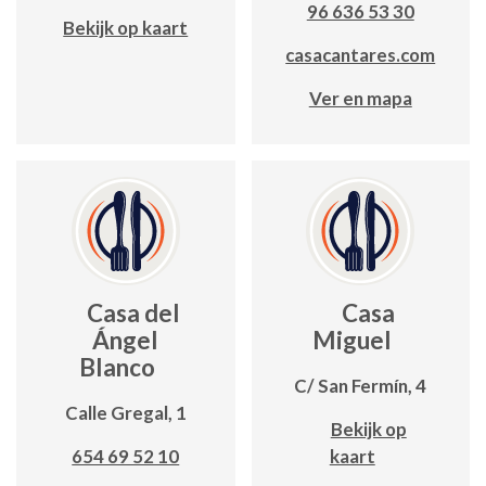
96 636 53 30
Bekijk op kaart
casacantares.com
Ver en mapa
Casa del
Casa
Ángel
Miguel
Blanco
C/ San Fermín, 4
Calle Gregal, 1
Bekijk op
654 69 52 10
kaart