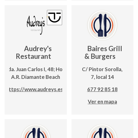
Audrey's
Baires Grill
Restaurant
& Burgers
Avda. Juan Carlos I, 48; Hotel
C/ Pintor Sorolla,
A.R. Diamante Beach
7, local 14
https://www.audreys.es/
677 92 85 18
Ver en mapa