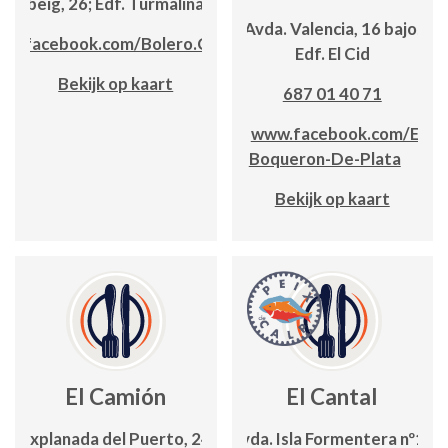
 Llebeig, 26; Edf. Turmalina, lc. 21
Avda. Valencia, 16 bajo;
ww.facebook.com/Bolero.Calpe/
Edf. El Cid
Bekijk op kaart
687 01 40 71
www.facebook.com/El-
Boqueron-De-Plata
Bekijk op kaart
El Camión
El Cantal
Explanada del Puerto, 24
Avda. Isla Formentera nº16