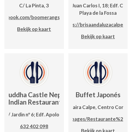
C/ La Pinta, 3
Avda. Juan Carlos I, 18; Edf. Canc
Playa de la Fossa
acebook.com/boomerangsteakhouse
https://brisaandaluzacalpe.co
Bekijk op kaart
Bekijk op kaart
Buddha Castle Nepali
Buffet Japonés
& Indian Restaurant
Carretera Moraira Calpe, Centro Comerci
C / Jardin nº 6; Edf. Apolo III
www.facebook.com/pages/Restaurante%20B
632 402 098
Bekijk op kaart