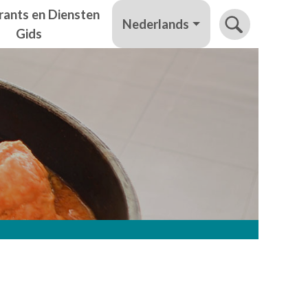
rants en Diensten
Nederlands
Gids