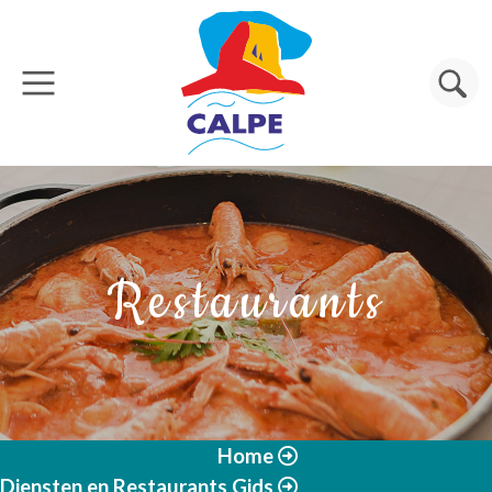
Overslaan en naar de inhoud gaan
Zoeken
Restaurants
Home
Diensten en Restaurants Gids