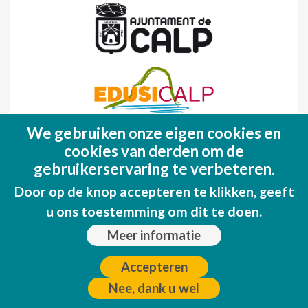
We gebruiken onze eigen cookies en
Fondo Europeo de Desarrollo Regional
cookies van derden om de
(FEDER)
gebruikerservaring te verbeteren.
Una manera de hacer EUROPA
Door op de knop accepteren te klikken, geeft
u ons toestemming om dit te doen.
Meer informatie
Accepteren
Nee, dank u wel