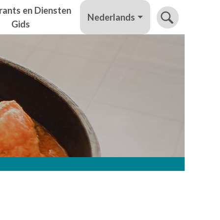
rants en Diensten
Nederlands
Gids