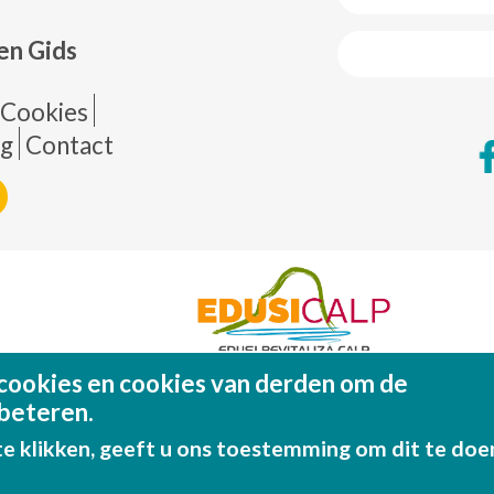
en Gids
de página
Cookies
ng
Contact
cookies en cookies van derden om de
Fondo Europeo de Desarrollo Regional (FEDE
Una manera de hacer EUROP
beteren.
e klikken, geeft u ons toestemming om dit te doe