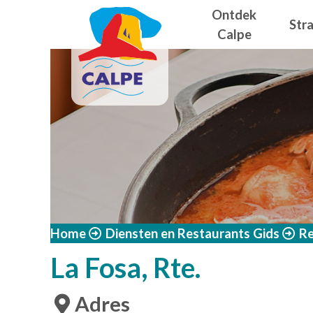
Navegació
Overslaan en naar de inhoud gaan
Ontdek
Str
Calpe
Home
Diensten en Restaurants Gids
Re
La Fosa, Rte.
Adres