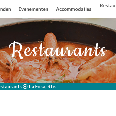
n principal
Restau
anden
Evenementen
Accommodaties
Restaurants
staurants
La Fosa, Rte.