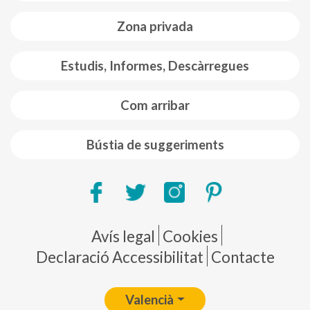
Zona privada
Estudis, Informes, Descàrregues
Com arribar
Bústia de suggeriments
Pie de página
Avís legal
Cookies
Declaració Accessibilitat
Contacte
Valencià