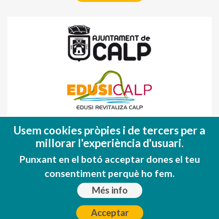
Fondo Europeo de Desarrollo Regional
Usem cookies pròpies i de tercers per a
(FEDER)
millorar l'experiència d'usuari.
Una manera de hacer EUROPA
Punxant en el botó acceptar dones el teu
consentiment perquè ho fem.
Més info
Acceptar