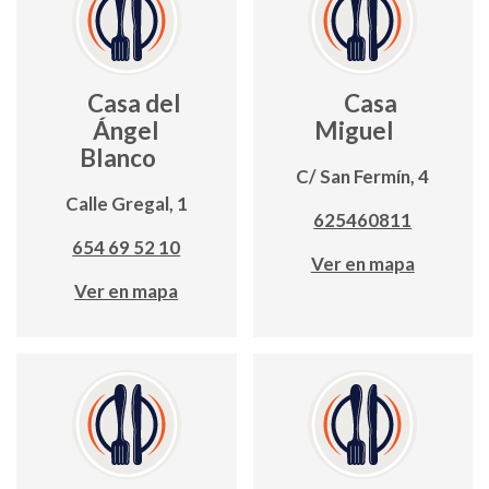
Casa del
Casa
Ángel
Miguel
Blanco
C/ San Fermín, 4
Calle Gregal, 1
625460811
654 69 52 10
Ver en mapa
Ver en mapa