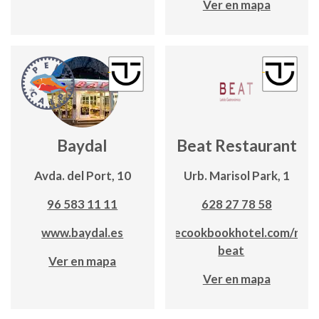
Ver en mapa
Baydal
Beat Restaurant
Avda. del Port, 10
Urb. Marisol Park, 1
96 583 11 11
628 27 78 58
www.baydal.es
https://thecookbookhotel.com/rest
beat
Ver en mapa
Ver en mapa