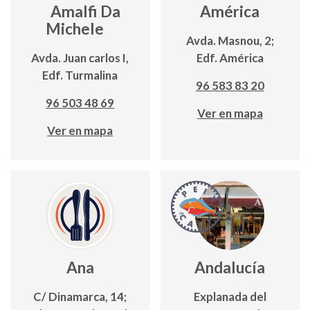
Amalfi Da
América
Michele
Avda. Masnou, 2;
Avda. Juan carlos I,
Edf. América
Edf. Turmalina
96 583 83 20
96 503 48 69
Ver en mapa
Ver en mapa
Ana
Andalucía
C/ Dinamarca, 14;
Explanada del