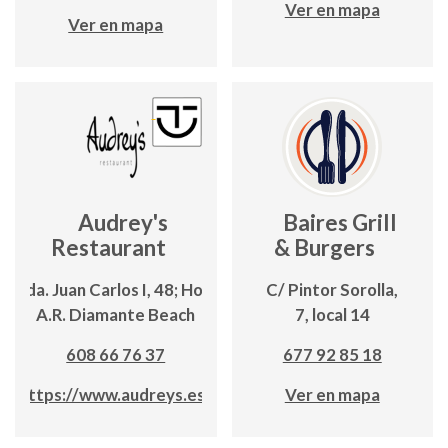
Ver en mapa
Ver en mapa
Audrey's
Baires Grill
Restaurant
& Burgers
Avda. Juan Carlos I, 48; Hotel
C/ Pintor Sorolla,
A.R. Diamante Beach
7, local 14
608 66 76 37
677 92 85 18
https://www.audreys.es/
Ver en mapa