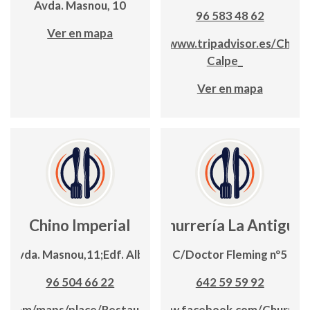
Avda. Masnou, 10
96 583 48 62
Ver en mapa
https://www.tripadvisor.es/China
Calpe_
Ver en mapa
Chino Imperial
Churrería La Antigua
Avda. Masnou,11;Edf. Alba
C/Doctor Fleming nº5
96 504 66 22
642 59 59 92
e.com/maps/place/Restaurante+Imperial
www.facebook.com/Churreri