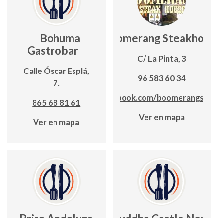
Bohuma
Boomerang Steakhous
Gastrobar
C/ La Pinta, 3
Calle Óscar Esplá,
96 583 60 34
7.
www.facebook.com/boomerangstea
865 68 81 61
Ver en mapa
Ver en mapa