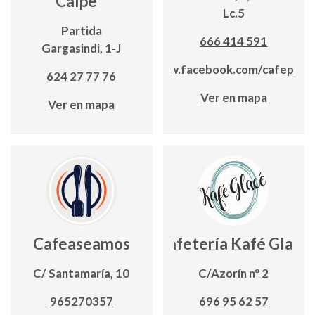
Calpe
Lc.5
Partida
666 414 591
Gargasindi, 1-J
www.facebook.com/cafeplay
624 27 77 76
Ver en mapa
Ver en mapa
Cafeaseamos
Cafetería Kafé Glacé
C/ Santamaría, 10
C/Azorín nº 2
965270357
696 95 62 57