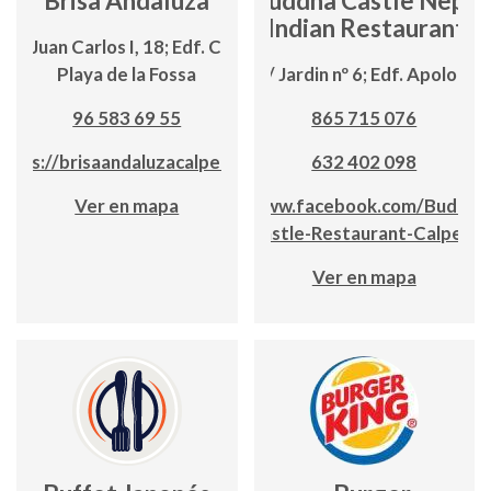
Brisa Andaluza
Buddha Castle Nepal
& Indian Restaurant
da. Juan Carlos I, 18; Edf. Cancún;
Playa de la Fossa
C / Jardin nº 6; Edf. Apolo III
96 583 69 55
865 715 076
https://brisaandaluzacalpe.com
632 402 098
Ver en mapa
www.facebook.com/Buddha
Castle-Restaurant-Calpe
Ver en mapa