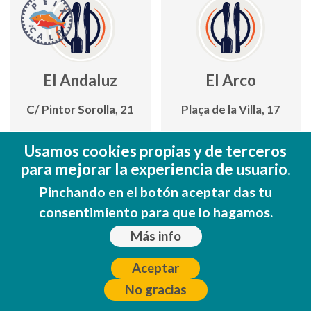
El Andaluz
El Arco
C/ Pintor Sorolla, 21
Plaça de la Villa, 17
96 583 55 66
865 71 96 03
Usamos cookies propias y de terceros
www.facebook.com/El-
657498217
para mejorar la experiencia de usuario.
Andaluz-
Pinchando en el botón aceptar das tu
www.facebook.com/elarcocalp
RestauranteArroceria-
consentimiento para que lo hagamos.
Taperia-Calpe
Ver en mapa
Más info
Ver en mapa
Aceptar
No gracias