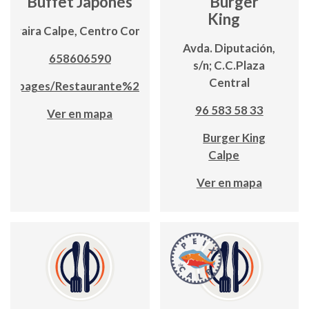
Buffet Japonés
Burger
King
Moraira Calpe, Centro Comercial Biblos 1
Avda. Diputación,
658606590
s/n; C.C.Plaza
Central
om/pages/Restaurante%20Buffet%20Japones
96 583 58 33
Ver en mapa
Burger King
Calpe
Ver en mapa