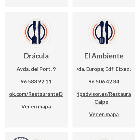
Drácula
El Ambiente
Avda. del Port, 9
Avda. Europa; Edf. Etxezuri
96 583 92 11
96 506 42 84
ebook.com/RestauranteDraculaCalpe/
https://www.tripadvisor.es/Restaurant_
Calpe
Ver en mapa
Ver en mapa