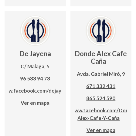
De Jayena
Donde Alex Cafe y
Caña
C/ Málaga, 5
Avda. Gabriel Miró, 9
96 583 94 73
671 332 431
www.facebook.com/dejayena
865 524 590
Ver en mapa
www.facebook.com/Donde
Alex-Cafe-Y-Caña
Ver en mapa