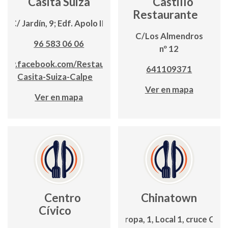
Casita Suiza
Castillo
Restaurante
C/ Jardín, 9; Edf. Apolo III
C/Los Almendros
96 583 06 06
nº 12
www.facebook.com/Restaurante-
641109371
Casita-Suiza-Calpe
Ver en mapa
Ver en mapa
Centro
Chinatown
Cívico
Avda. Europa, 1, Local 1, cruce C/La