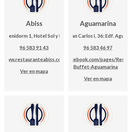
Abiss
Aguamarina
C/Benidorm 1, Hotel Sol y Mar
Avda. Juan Carlos I, 36; Edf. Aguam
96 583 91 43
96 583 46 97
www.restauranteabiss.com
www.facebook.com/pages/Restau
Buffet-Aguamarina
Ver en mapa
Ver en mapa