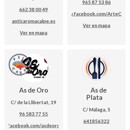
965 87 53 86
662 38 00 49
www.facebook.com/ArteCalp
anticaromacalpe.es
Ver en mapa
Ver en mapa
As de Oro
As de
Plata
C/ de la Llibertat, 19
C/ Málaga, 5
96 583 77 55
641856322
ww.facebook.com/asdeorocalpe