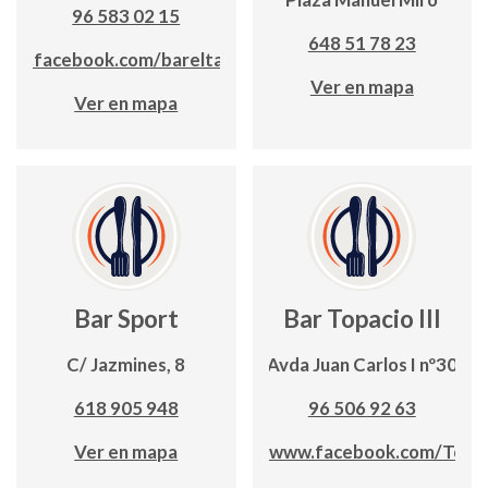
96 583 02 15
648 51 78 23
ww.facebook.com/bareltaxista
Ver en mapa
Ver en mapa
Bar Sport
Bar Topacio III
C/ Jazmines, 8
Avda Juan Carlos I nº30
618 905 948
96 506 92 63
Ver en mapa
https://www.facebook.com/Topa