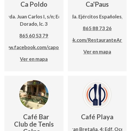
Ca Poldo
Ca'Paus
Avda. Juan Carlos I, s/n; Edf.
Avda. Ejércitos Españoles, 12
Dorado, lc. 3
865 88 73 26
865 60 53 79
www.facebook.com/RestauranteArroc
www.facebook.com/capoldo
Ver en mapa
Ver en mapa
Café Bar
Café Playa
Club de Tenis
C/ Gran Bretaña, 4; Edf. Oceáni