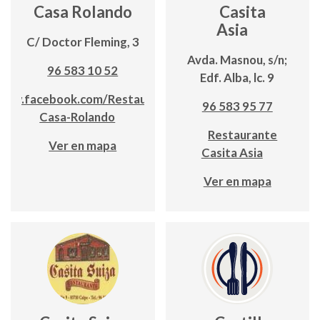
Casa Rolando
Casita
Asia
C/ Doctor Fleming, 3
Avda. Masnou, s/n;
96 583 10 52
Edf. Alba, lc. 9
www.facebook.com/Restaurante-
96 583 95 77
Casa-Rolando
Restaurante
Ver en mapa
Casita Asia
Ver en mapa