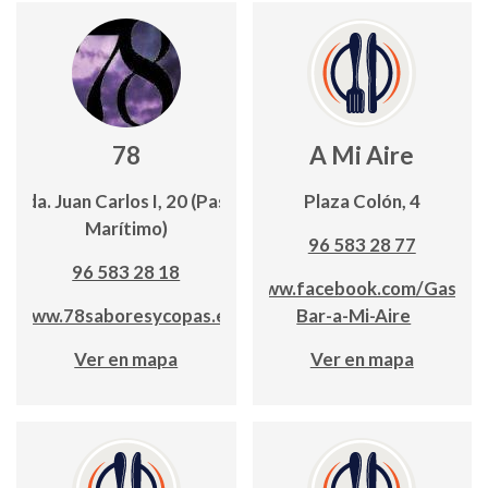
78
A Mi Aire
Avda. Juan Carlos I, 20 (Paseo
Plaza Colón, 4
Marítimo)
96 583 28 77
96 583 28 18
www.facebook.com/Gastro
www.78saboresycopas.es
Bar-a-Mi-Aire
Ver en mapa
Ver en mapa