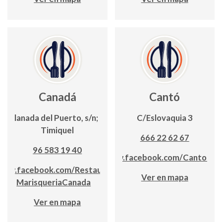
Canadá
Cantó
Explanada del Puerto, s/n; Edf.
C/Eslovaquia 3
Timiquel
666 22 62 67
96 583 19 40
https://www.facebook.com/CantoRes
www.facebook.com/Restaurante-
Ver en mapa
MarisqueriaCanada
Ver en mapa