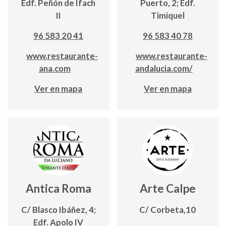
Edf. Peñón de Ifach
Puerto, 2; Edf.
II
Timiquel
96 583 20 41
96 583 40 78
www.restaurante-
www.restaurante-
ana.com
andalucia.com/
Ver en mapa
Ver en mapa
Antica Roma
Arte Calpe
C/ Blasco Ibáñez, 4;
C/ Corbeta,10
Edf. Apolo IV