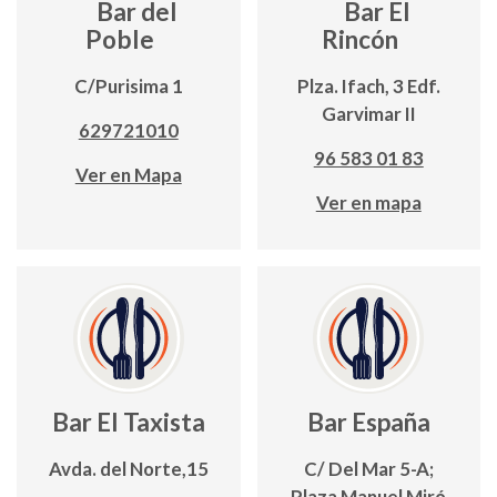
Bar del
Bar El
Poble
Rincón
C/Purisima 1
Plza. Ifach, 3 Edf.
Garvimar II
629721010
96 583 01 83
Ver en Mapa
Ver en mapa
Bar El Taxista
Bar España
Avda. del Norte,15
C/ Del Mar 5-A;
Plaza Manuel Miró