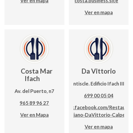
Ver en mapa
costa.business.site
Ver en mapa
Costa Mar
Da Vittorio
Ifach
C/Llentiscle. Edificio Ifach III, ba
Av. del Puerto, n7
699 00 05 04
965 89 96 27
www.facebook.com/Restauran
Ver en Mapa
Italiano-DaVittorio-Calpe-
Ver en mapa