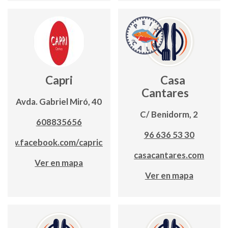
Capri
Casa
Cantares
Avda. Gabriel Miró, 40
C/ Benidorm, 2
608835656
96 636 53 30
www.facebook.com/capricalpe
casacantares.com
Ver en mapa
Ver en mapa