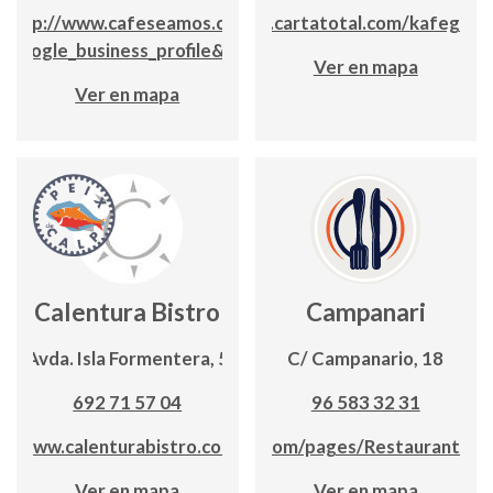
http://www.cafeseamos.com/?
app.cartatotal.com/kafeglac
_google_business_profile&utm_campaign=14562792503
Ver en mapa
Ver en mapa
Calentura Bistro
Campanari
Avda. Isla Formentera, 5
C/ Campanario, 18
692 71 57 04
96 583 32 31
www.calenturabistro.com
www.facebook.com/pages/Restaurante%
Ver en mapa
Ver en mapa