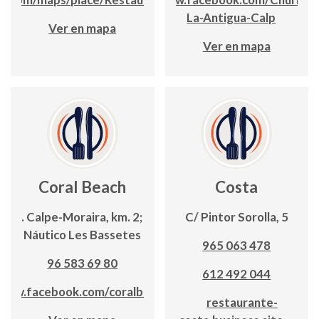
La-Antigua-Calp
Ver en mapa
Ver en mapa
Coral Beach
Costa
Ctra. Calpe-Moraira, km. 2; Club
C/ Pintor Sorolla, 5
Náutico Les Bassetes
965 063 478
96 583 69 80
612 492 044
www.facebook.com/coralbeach
restaurante-