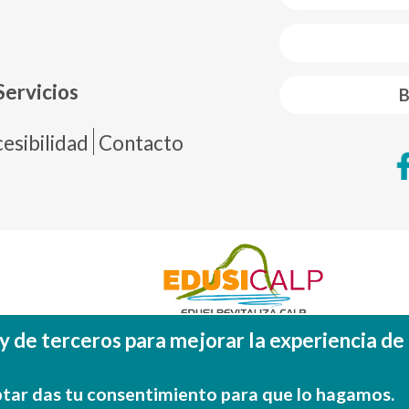
 web footer
Servicios
B
de página
esibilidad
Contacto
y de terceros para mejorar la experiencia de
Fondo Europeo de Desarrollo Regional (FEDE
Una manera de hacer EUROP
tar das tu consentimiento para que lo hagamos.