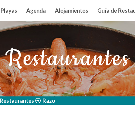
n principal
Playas
Agenda
Alojamientos
Guía de Restau
Restaurantes
Restaurantes
Razo