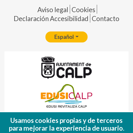
Pie de página
Aviso legal
Cookies
Declaración Accesibilidad
Contacto
Español
Fondo Europeo de Desarrollo Regional
Usamos cookies propias y de terceros
(FEDER)
para mejorar la experiencia de usuario.
Una manera de hacer EUROPA