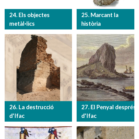
24. Els objectes
25. Marcant la
metàl·lics
història
26. La destrucció
27. El Penyal després
d'Ifac
d'Ifac