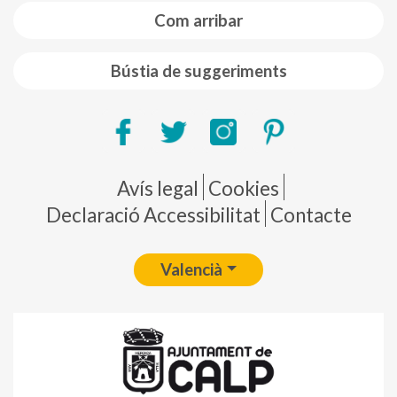
Com arribar
Bústia de suggeriments
Pie de página
Avís legal
Cookies
Declaració Accessibilitat
Contacte
Valencià