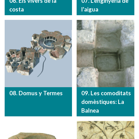
06. Els vivers de la
07. L'enginyeria de
costa
l'aigua
08. Domus y Termes
09. Les comoditats
domèstiques: La
Balnea