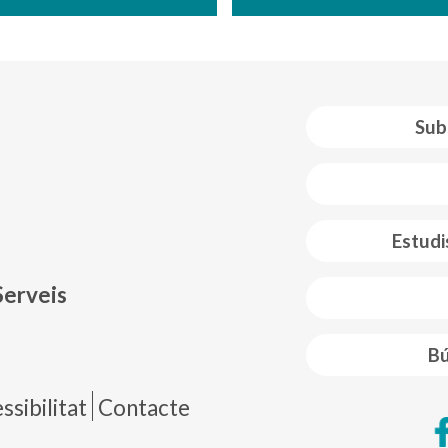
Sub
 web footer
Estudi
Serveis
Bú
de página
sibilitat
Contacte