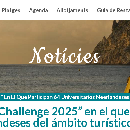
n principal
Platges
Agenda
Allotjaments
Guia de Resta
Notícies
” En El Que Participan 64 Universitarios Neerlandeses
 Challenge 2025” en el que
ndeses del ámbito turístic