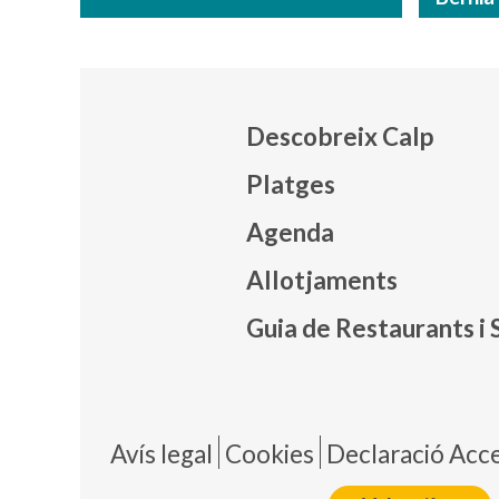
Descobreix Calp
Platges
Agenda
Mapa
Allotjaments
Guia de Restaurants i 
Pie 
Avís legal
Cookies
Declaració Acces