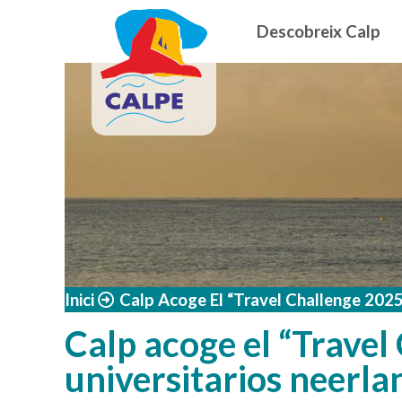
Navegació
Vés al contingut
Descobreix Calp
Inici
Calp Acoge El “Travel Challenge 2025
Calp acoge el “Travel
universitarios neerla