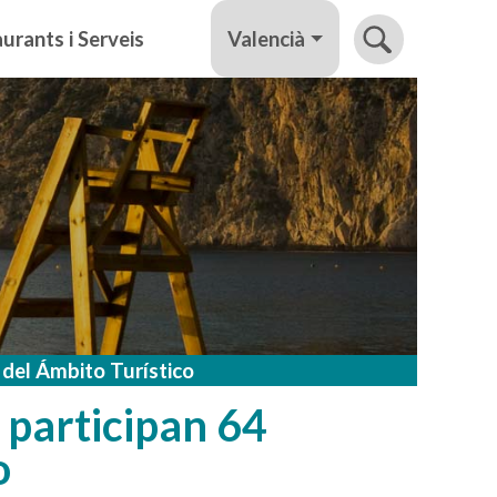
Valencià
urants i Serveis
 del Ámbito Turístico
 participan 64
o