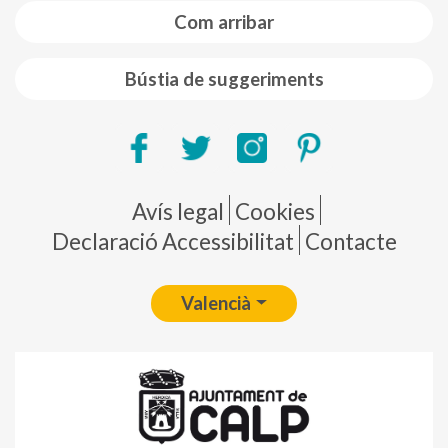
Com arribar
Bústia de suggeriments
Pie de página
Avís legal
Cookies
Declaració Accessibilitat
Contacte
Valencià