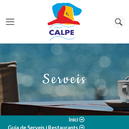
Vés al contingut
Cerca
Serveis
Inici
Guia de Serveis i Restaurants