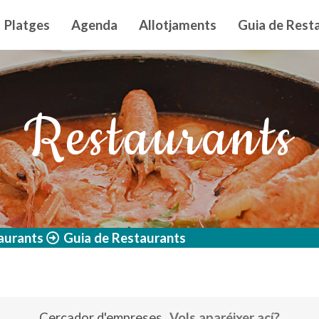
n principal
Platges
Agenda
Allotjaments
Guia de Resta
Restaurants
aurants
Guia de Restaurants
Cercador d'empreses
Vols aparéixer ací?