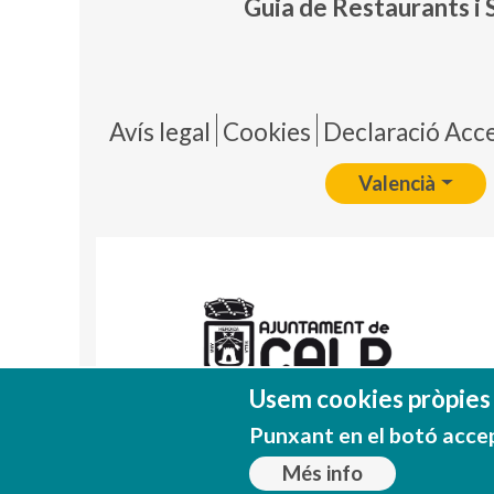
Guia de Restaurants i 
Pie 
Avís legal
Cookies
Declaració Acces
Valencià
Usem cookies pròpies i
Punxant en el botó acce
Més info