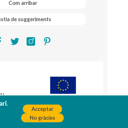
Com arribar
stia de suggeriments
R)
A
ri.
Acceptar
No gràcies