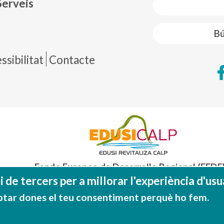
Serveis
Bú
de página
sibilitat
Contacte
Fondo Europeo de Desarrollo Regional (FEDE
Una manera de hacer EUROP
 de tercers per a millorar l'experiència d'usua
ptar dones el teu consentiment perquè ho fem.