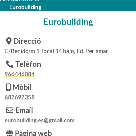
Eurobuilding
Eurobuilding
Direcció
C/Benidorm 1, local 14 bajo, Ed. Perlamar
Telèfon
966446084
Mòbil
687697358
Email
eurobuilding.es@gmail.com
Pàgina web