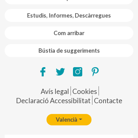
Estudis, Informes, Descàrregues
Com arribar
Bústia de suggeriments
Pie de página
Avís legal
Cookies
Declaració Accessibilitat
Contacte
Valencià