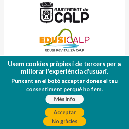
Fondo Europeo de Desarrollo Regional
Usem cookies pròpies i de tercers per a
(FEDER)
millorar l'experiència d'usuari.
Una manera de hacer EUROPA
Punxant en el botó acceptar dones el teu
consentiment perquè ho fem.
Més info
Acceptar
No gràcies