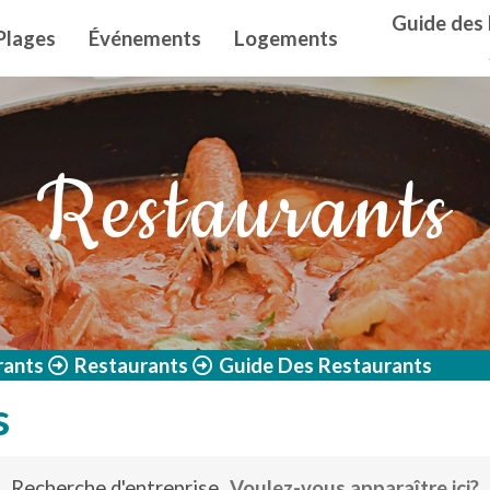
n principal
Guide des 
Plages
Événements
Logements
Restaurants
rants
Restaurants
Guide Des Restaurants
s
Recherche d'entreprise
Voulez-vous apparaître ici?