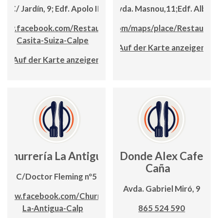
C/ Jardín, 9; Edf. Apolo III
Avda. Masnou,11;Edf. Alba
www.facebook.com/Restaurante-
www.google.com/maps/place/Restaurant
Casita-Suiza-Calpe
Auf der Karte anzeigen
Auf der Karte anzeigen
Churrería La Antigua
Donde Alex Cafe y
Caña
C/Doctor Fleming nº5
Avda. Gabriel Miró, 9
www.facebook.com/Churreria-
La-Antigua-Calp
865 524 590