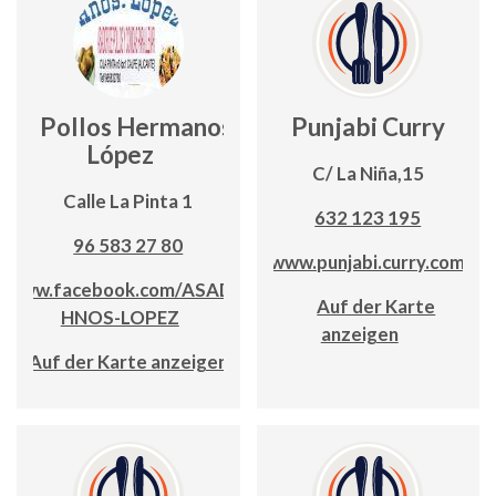
Pollos Hermanos
Punjabi Curry
López
C/ La Niña,15
Calle La Pinta 1
632 123 195
96 583 27 80
www.punjabi.curry.com
www.facebook.com/ASADOR-
Auf der Karte
HNOS-LOPEZ
anzeigen
Auf der Karte anzeigen