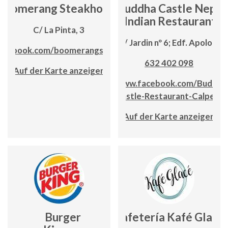
Boomerang Steakhouse
Buddha Castle Nepal
& Indian Restaurant
C/ La Pinta, 3
C / Jardin nº 6; Edf. Apolo III
acebook.com/boomerangsteakhouse
632 402 098
Auf der Karte anzeigen
www.facebook.com/Buddha
Castle-Restaurant-Calpe
Auf der Karte anzeigen
Burger
Cafetería Kafé Glacé