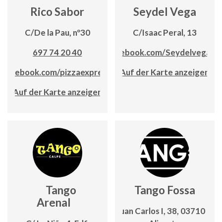
Rico Sabor
Seydel Vega
C/De la Pau, nº30
C/Isaac Peral, 13
697 74 20 40
www.facebook.com/Seydelvegacat
facebook.com/pizzaexpress.calpe
Auf der Karte anzeigen
Auf der Karte anzeigen
Tango
Tango Fossa
Arenal
Av. Juan Carlos I, 38, 03710 Cal