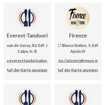
Everest-Tandoori
Firenze
C/ Joan de Garay, 82; Edf. Alba
C/ Blasco Ibáñez, 5; Edf.
Calpe, lc. B
Apolo III
www.everesttandoricalpe.com
http://pizzeriafirenze.es/
Auf der Karte anzeigen
Auf der Karte anzeigen