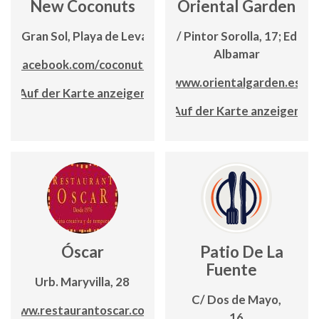
New Coconuts
Oriental Garden
Edf. Gran Sol, Playa de Levante
C/ Pintor Sorolla, 17; Edf.
Albamar
w.facebook.com/coconutscalpe
www.orientalgarden.es
Auf der Karte anzeigen
Auf der Karte anzeigen
Óscar
Patio De La
Fuente
Urb. Maryvilla, 28
C/ Dos de Mayo,
www.restaurantoscar.com
16