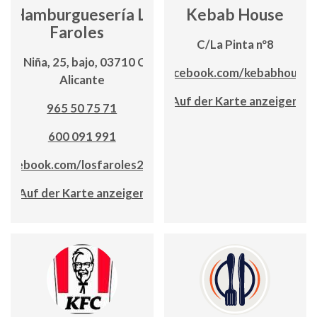
Hamburguesería Los
Kebab House
Faroles
C/La Pinta nº8
C. la Niña, 25, bajo, 03710 Calp,
www.facebook.com/kebabhousec
Alicante
Auf der Karte anzeigen
965 50 75 71
600 091 991
facebook.com/losfaroles2016
Auf der Karte anzeigen