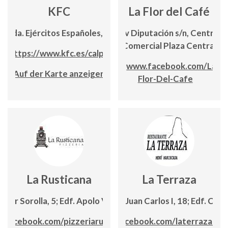
KFC
La Flor del Café
Avda. Ejércitos Españoles, s/n
Av Diputación s/n, Centro
Comercial Plaza Central
https://www.kfc.es/calpe
www.facebook.com/La-
Auf der Karte anzeigen
Flor-Del-Cafe
La Rusticana
La Terraza
ntor Sorolla, 5; Edf. Apolo VII, lc. 31
Avda. Juan Carlos I, 18; Edf. Can
.facebook.com/pizzeriarusticana/
www.facebook.com/laterrazadec