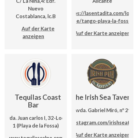
C/ La Niña,4: Edf.
Alicante
Nuevo
https://lasentadita.com/local
Costablanca, lc.B
calpe/tango-playa-la-fossa/
Auf der Karte
Auf der Karte anzeigen
anzeigen
Tequilas Coast
The Irish Sea Tavern
Bar
Avda. Gabriel Miró, nº 29
Avda. Juan carlos I, 32-Local
www.instagram.com/irishseatave
1 (Playa de la Fossa)
Auf der Karte anzeigen
www.tequilascalpe.com