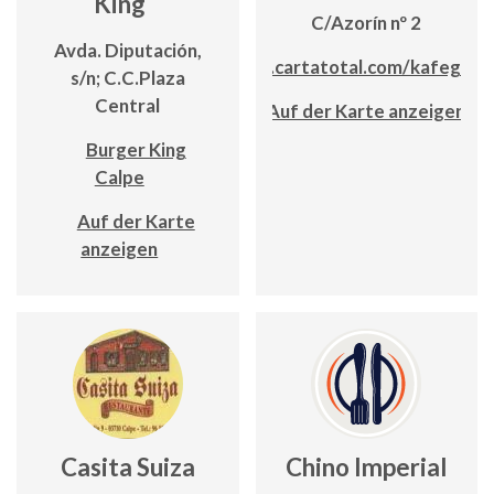
King
C/Azorín nº 2
Avda. Diputación,
app.cartatotal.com/kafeglac
s/n; C.C.Plaza
Central
Auf der Karte anzeigen
Burger King
Calpe
Auf der Karte
anzeigen
Casita Suiza
Chino Imperial