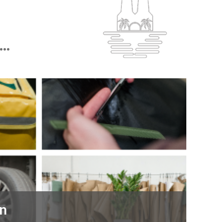
..
en