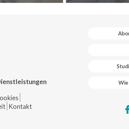
Abon
 web footer
Stud
Dienstleistungen
Wie 
de página
ookies
it
Kontakt