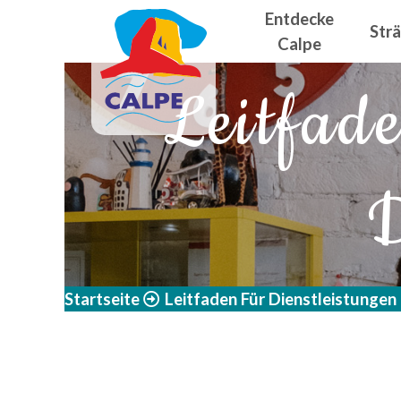
Navegació
Direkt zum Inhalt
Entdecke
Str
Calpe
Leitfad
D
Startseite
Leitfaden Für Dienstleistungen