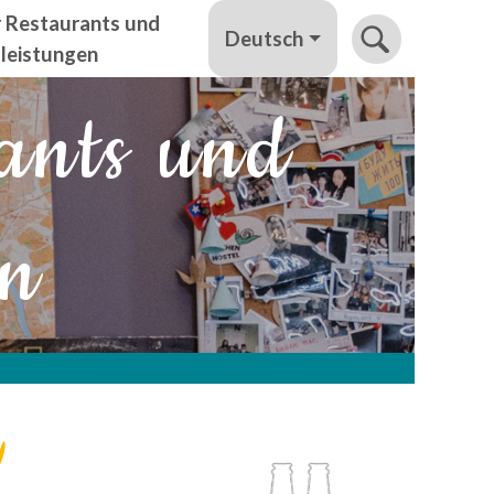
r Restaurants und
Deutsch
tleistungen
ants und
en
e