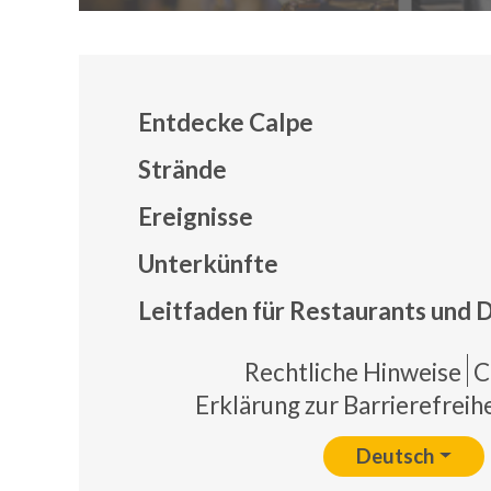
Entdecke Calpe
Strände
Ereignisse
Mapa
Unterkünfte
Leitfaden für Restaurants und 
Pie 
Rechtliche Hinweise
C
Erklärung zur Barrierefreihe
Deutsch