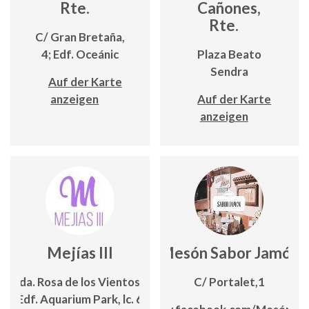
Rte.
Cañones,
Rte.
C/ Gran Bretaña,
4; Edf. Oceánic
Plaza Beato
Sendra
Auf der Karte
anzeigen
Auf der Karte
anzeigen
Mejías III
Mesón Sabor Jamón
Avda. Rosa de los Vientos, 4;
C/ Portalet,1
Edf. Aquarium Park, lc. 6