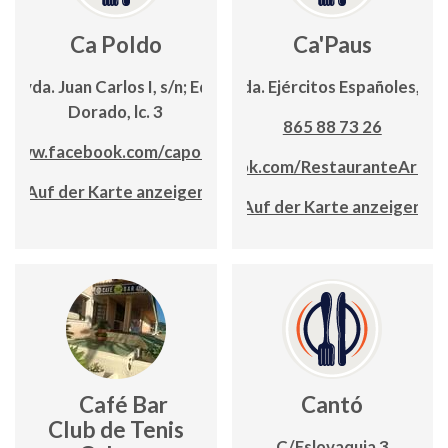
Ca Poldo
Ca'Paus
Avda. Juan Carlos I, s/n; Edf.
Avda. Ejércitos Españoles, 12
Dorado, lc. 3
865 88 73 26
www.facebook.com/capoldo
www.facebook.com/RestauranteArroc
Auf der Karte anzeigen
Auf der Karte anzeigen
Café Bar
Cantó
Club de Tenis
C/Eslovaquia 3