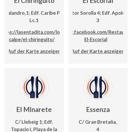
El Chiringuito
El Escorial
C/ Balandro,1; Edf. Caribe Playa,
C/ Pintor Sorolla 4; Edf. Apolo IV, 
Lc.1
3
https://lasentadita.com/locales-
www.facebook.com/Restauran
calpe/el-chiringuito/
El-Escorial
Auf der Karte anzeigen
Auf der Karte anzeigen
El Minarete
Essenza
C/ Llebeig 1; Edf.
C/ Gran Bretaña,
Topacio I, Playa de la
4