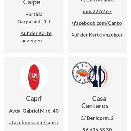
Calpe
666 22 62 67
Partida
Gargasindi, 1-J
https://www.facebook.com/CantoRes
Auf der Karte
Auf der Karte anzeigen
anzeigen
Capri
Casa
Cantares
Avda. Gabriel Miró, 40
C/ Benidorm, 2
www.facebook.com/capricalpe
96 636 53 30