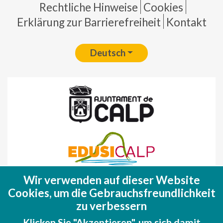
Pie de página
Rechtliche Hinweise
Cookies
Erklärung zur Barrierefreiheit
Kontakt
Deutsch
Wir verwenden auf dieser Website
Fondo Europeo de Desarrollo Regional
Cookies, um die Gebrauchsfreundlichkeit
(FEDER)
zu verbessern
Una manera de hacer EUROPA
Klicken Sie "Akzeptieren", um sich damit