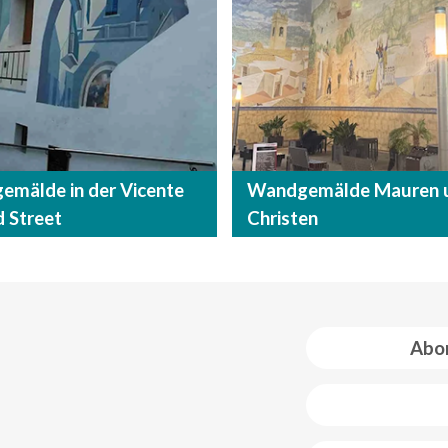
mälde in der Vicente
Wandgemälde Mauren 
d Street
Christen
Abon