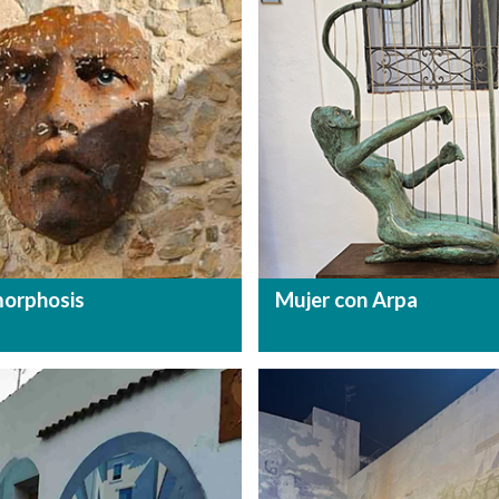
orphosis
Mujer con Arpa