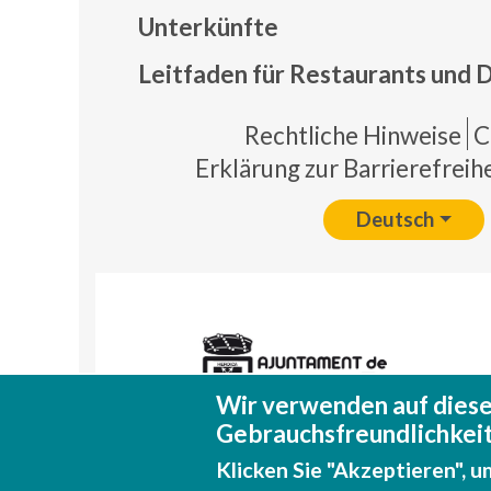
Mapa
Unterkünfte
Leitfaden für Restaurants und 
Pie 
Rechtliche Hinweise
C
Erklärung zur Barrierefreihe
Deutsch
Wir verwenden auf diese
Gebrauchsfreundlichkeit
Klicken Sie "Akzeptieren", u