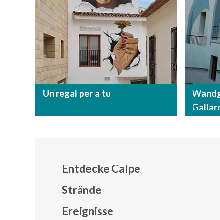
Un regal per a tu
Wandge
Gallar
Entdecke Calpe
Strände
Ereignisse