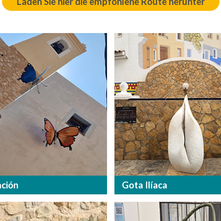
Laden Sie hier die empfohlene Route herunter
ción
Gota Ilíaca