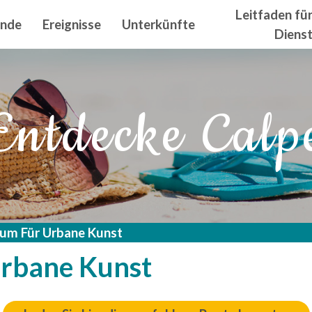
n principal
Leitfaden fü
ände
Ereignisse
Unterkünfte
Diens
Entdecke Calp
um Für Urbane Kunst
rbane Kunst