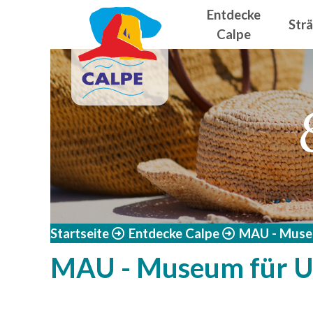
Navegació
Direkt zum Inhalt
Entdecke
Str
Calpe
Startseite
Entdecke Calpe
MAU - Muse
MAU - Museum für U