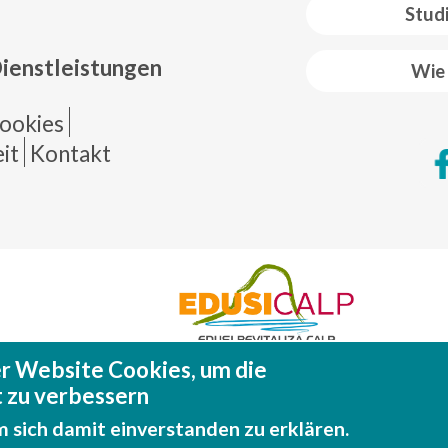
 web footer
Stud
Dienstleistungen
Wie 
de página
ookies
it
Kontakt
r Website Cookies, um die
Fondo Europeo de Desarrollo Regional (FEDE
Una manera de hacer EUROP
 zu verbessern
m sich damit einverstanden zu erklären.