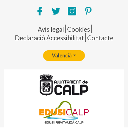
Pie de página
Avís legal
Cookies
Declaració Accessibilitat
Contacte
Valencià