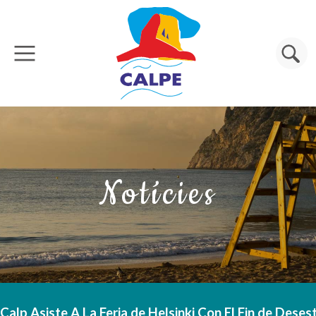
Vés al contingut
Cerca
Notícies
Calp Asiste A La Feria de Helsinki Con El Fin de Dese