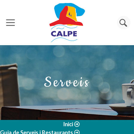
Vés al contingut
Cerca
Serveis
Inici
Guia de Serveis i Restaurants