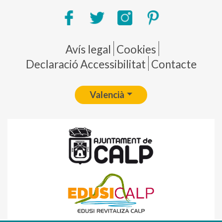
Pie de página
Avís legal
Cookies
Declaració Accessibilitat
Contacte
Valencià