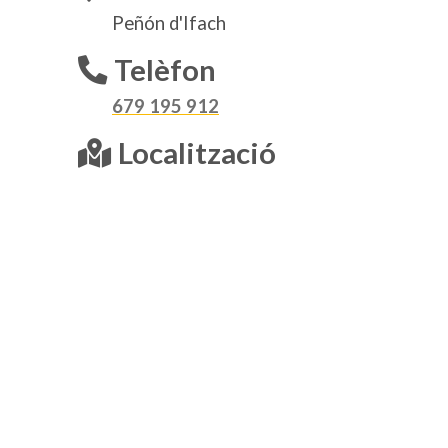
Peñón d'Ifach
Telèfon
679 195 912
Localització