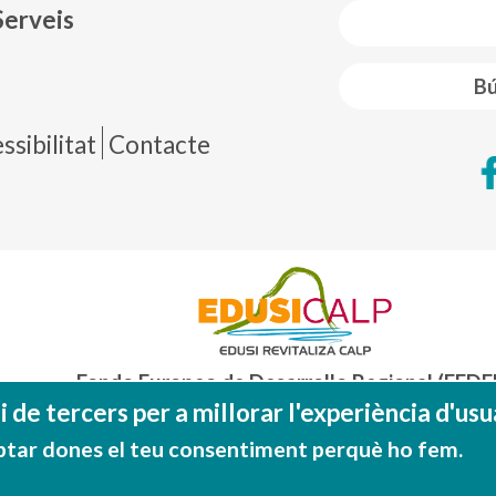
Serveis
Bú
de página
sibilitat
Contacte
Fondo Europeo de Desarrollo Regional (FEDE
Una manera de hacer EUROP
 de tercers per a millorar l'experiència d'usua
ptar dones el teu consentiment perquè ho fem.