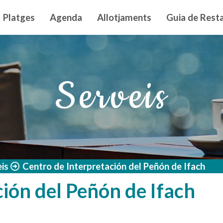
n principal
Platges
Agenda
Allotjaments
Guia de Resta
Serveis
is
Centro de Interpretación del Peñón de Ifach
ión del Peñón de Ifach