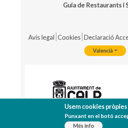
Guia de Restaurants i 
Pie 
Avís legal
Cookies
Declaració Acces
Valencià
Usem cookies pròpies i
Punxant en el botó acce
Més info