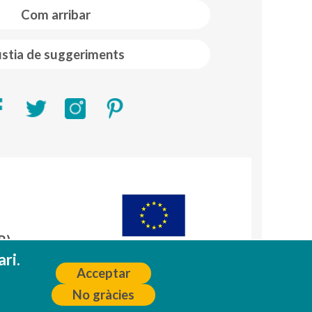
Com arribar
stia de suggeriments
R)
A
ri.
Acceptar
No gràcies