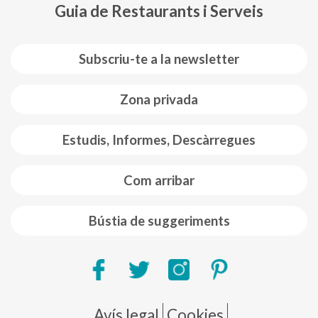
Guia de Restaurants i Serveis
Subscriu-te a la newsletter
Zona privada
Estudis, Informes, Descàrregues
Com arribar
Bústia de suggeriments
Pie de página
Avís legal
Cookies