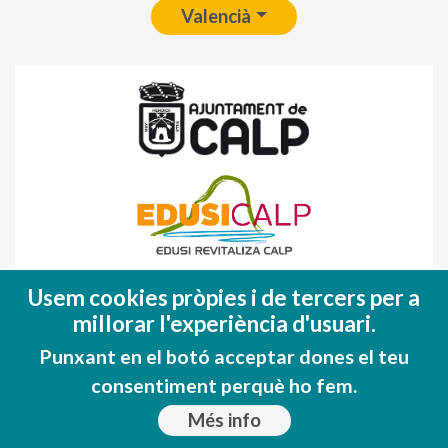
Valencià
Fondo Europeo de Desarrollo Regional
Usem cookies pròpies i de tercers per a
(FEDER)
millorar l'experiència d'usuari.
Una manera de hacer EUROPA
Punxant en el botó acceptar dones el teu
consentiment perquè ho fem.
Més info