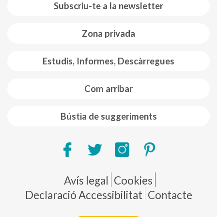
Subscriu-te a la newsletter
Zona privada
Estudis, Informes, Descàrregues
Com arribar
Bústia de suggeriments
Pie de página
Avís legal
Cookies
Declaració Accessibilitat
Contacte