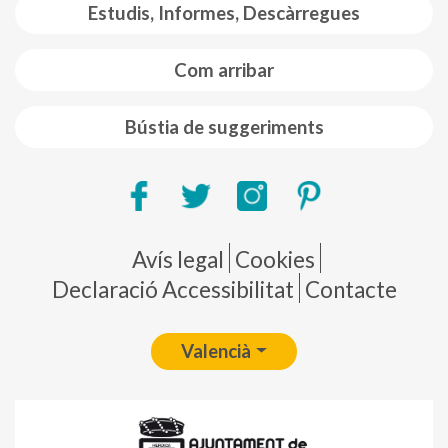
Estudis, Informes, Descàrregues
Com arribar
Bústia de suggeriments
Pie de página
Avís legal
Cookies
Declaració Accessibilitat
Contacte
Valencià