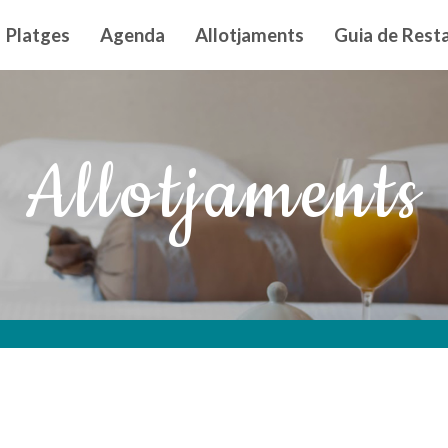
n principal
Platges
Agenda
Allotjaments
Guia de Resta
Allotjaments