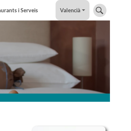
Valencià
urants i Serveis