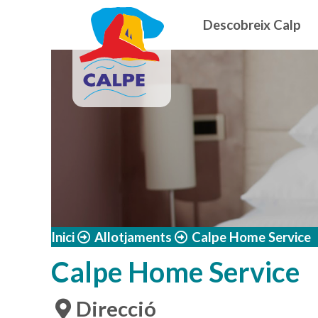
Navegació
Vés al contingut
Descobreix Calp
Inici
Allotjaments
Calpe Home Service
Calpe Home Service
Direcció