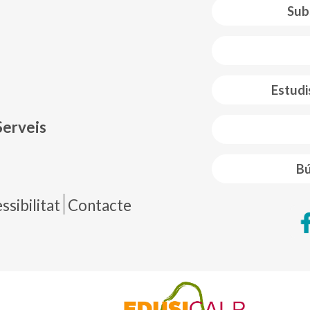
Sub
 web footer
Estudi
Serveis
Bú
de página
sibilitat
Contacte