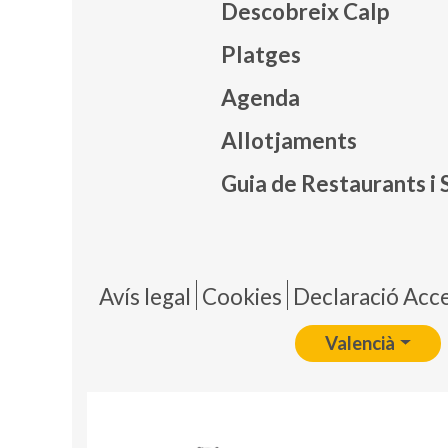
Descobreix Calp
Platges
Agenda
Mapa
Allotjaments
Guia de Restaurants i 
Pie 
Avís legal
Cookies
Declaració Acces
Valencià