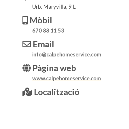
Urb. Maryvilla, 9 L
Mòbil
670 88 11 53
Email
info@calpehomeservice.com
Pàgina web
www.calpehomeservice.com
Localització