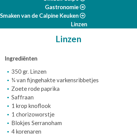
Gastronomie
Smaken van de Calpine Keuken
Linzen
Linzen
Ingrediënten
350 gr. Linzen
¼ van fijngehakte varkensribbetjes
Zoete rode paprika
Saffraan
1 krop knoflook
1 chorizoworstje
Blokjes Serranoham
4 korenaren