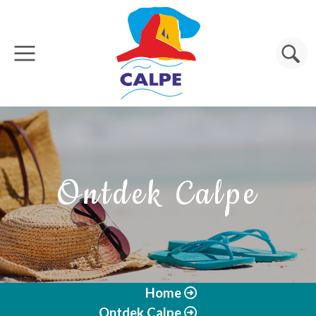
Overslaan en naar de inhoud gaan
Zoeken
Ontdek Calpe
Home
Ontdek Calpe