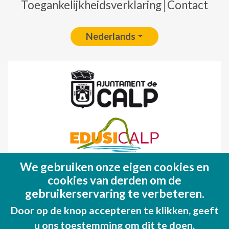
Toegankelijkheidsverklaring
Contact
Nederlands
We gebruiken onze eigen cookies en
Fondo Europeo de Desarrollo Regional
cookies van derden om de
(FEDER)
gebruikerservaring te verbeteren.
Una manera de hacer EUROPA
Door op de knop accepteren te klikken, geeft
u ons toestemming om dit te doen.