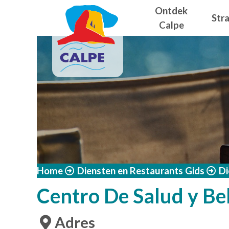
Navegació
Overslaan en naar de inhoud gaan
Ontdek
Str
Calpe
Home
Diensten en Restaurants Gids
Di
Centro De Salud y Be
Adres