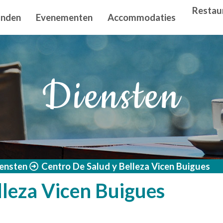
n principal
Restau
anden
Evenementen
Accommodaties
Diensten
ensten
Centro De Salud y Belleza Vicen Buigues
lleza Vicen Buigues