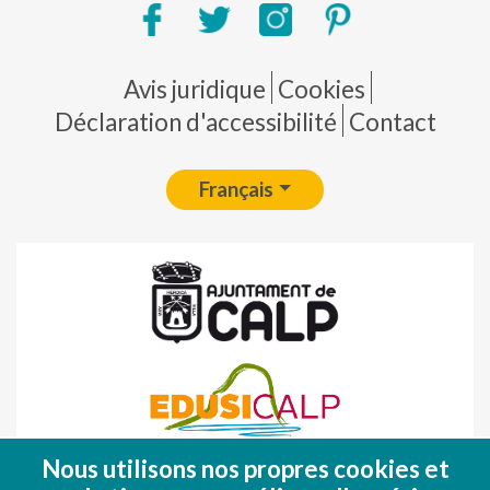
Pie de página
Avis juridique
Cookies
Déclaration d'accessibilité
Contact
Français
Nous utilisons nos propres cookies et
Fondo Europeo de Desarrollo Regional