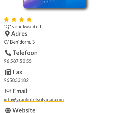
"Q" voor kwaliteit
Adres
C/ Benidorm, 3
Telefoon
96 587 50 55
Fax
965833182
Email
info@granhotelsolymar.com
Website