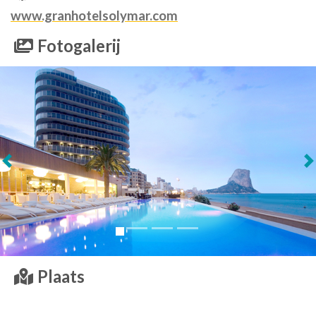
www.granhotelsolymar.com
Fotogalerij
Volgende
Plaats