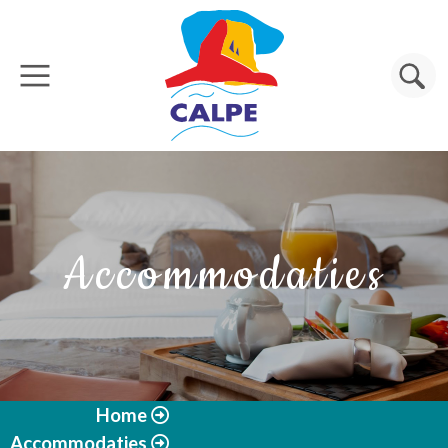
Overslaan en naar de inhoud gaan
Zoeken
Accommodaties
Home
Accommodaties