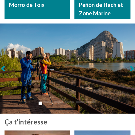
Morro de Toix
Peñón de Ifach et
Zone Marine
Suivant
Ça t'intéresse