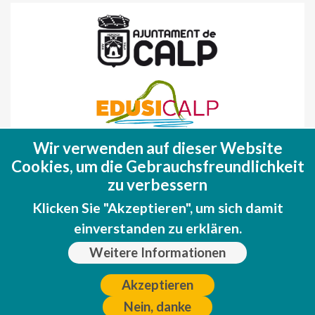
Wir verwenden auf dieser Website
Fondo Europeo de Desarrollo Regional
Cookies, um die Gebrauchsfreundlichkeit
(FEDER)
zu verbessern
Una manera de hacer EUROPA
Klicken Sie "Akzeptieren", um sich damit
einverstanden zu erklären.
Weitere Informationen
Akzeptieren
Nein, danke