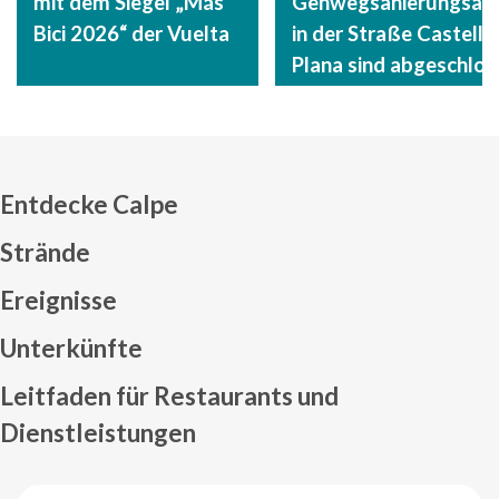
mit dem Siegel „Más
Gehwegsanierungsarb
Bici 2026“ der Vuelta
in der Straße Castelló 
Plana sind abgeschlos
Entdecke Calpe
Strände
Ereignisse
Mapa web footer
Unterkünfte
Leitfaden für Restaurants und
Dienstleistungen