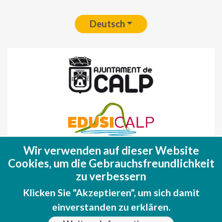
Deutsch
Wir verwenden auf dieser Website
Fondo Europeo de Desarrollo Regional
Cookies, um die Gebrauchsfreundlichkeit
(FEDER)
zu verbessern
Una manera de hacer EUROPA
Klicken Sie "Akzeptieren", um sich damit
einverstanden zu erklären.