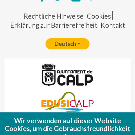
Pie de página
Rechtliche Hinweise
Cookies
Erklärung zur Barrierefreiheit
Kontakt
Deutsch
Wir verwenden auf dieser Website
Fondo Europeo de Desarrollo Regional
Cookies, um die Gebrauchsfreundlichkeit
(FEDER)