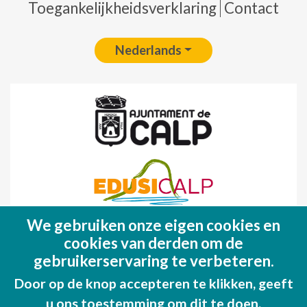
Toegankelijkheidsverklaring
Contact
Nederlands
We gebruiken onze eigen cookies en
Fondo Europeo de Desarrollo Regional
cookies van derden om de
(FEDER)
gebruikerservaring te verbeteren.
Una manera de hacer EUROPA
Door op de knop accepteren te klikken, geeft
u ons toestemming om dit te doen.