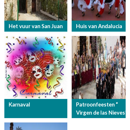
Het vuur van San Juan
Huis van Andalucia
Karnaval
Patroonfeesten “
Virgen de las Nieves”