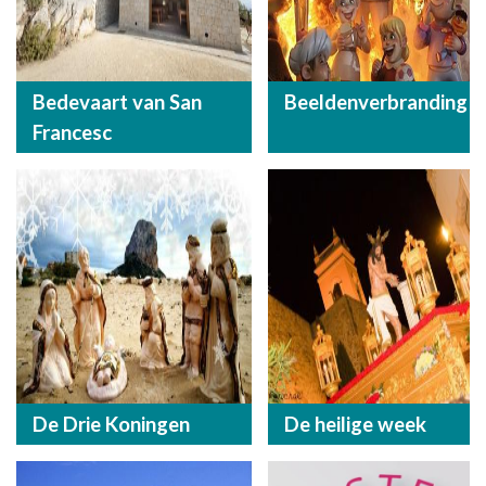
Bedevaart van San
Beeldenverbranding
Francesc
De Drie Koningen
De heilige week