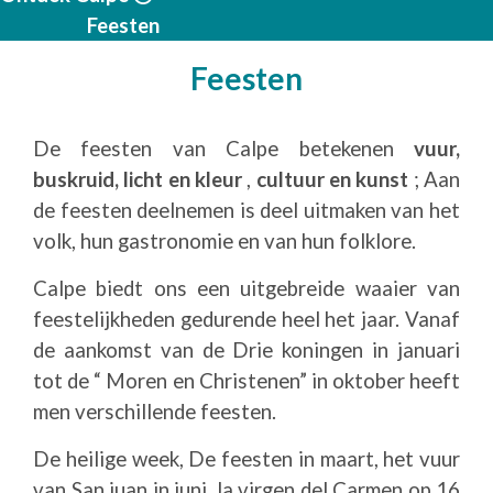
Feesten
Feesten
De feesten van Calpe betekenen
vuur,
buskruid, licht en kleur
,
cultuur en kunst
; Aan
de feesten deelnemen is deel uitmaken van het
volk, hun gastronomie en van hun folklore.
Calpe biedt ons een uitgebreide waaier van
feestelijkheden gedurende heel het jaar. Vanaf
de aankomst van de Drie koningen in januari
tot de “ Moren en Christenen” in oktober heeft
men verschillende feesten.
De heilige week, De feesten in maart, het vuur
van San juan in juni, la virgen del Carmen op 16