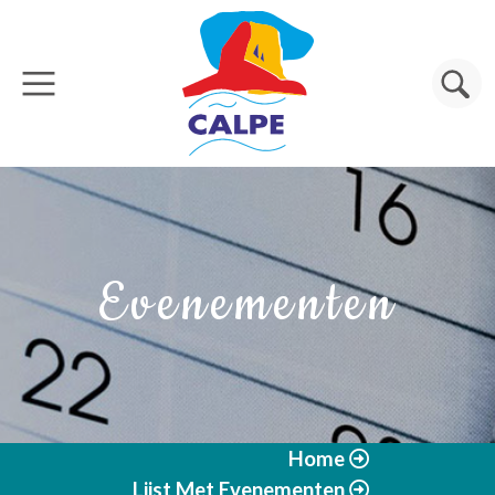
Overslaan en naar de inhoud gaan
Zoeken
Evenementen
Home
Lijst Met Evenementen