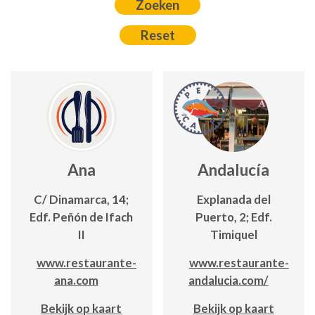
Ana
Andalucía
C/ Dinamarca, 14;
Explanada del
Edf. Peñón de Ifach
Puerto, 2; Edf.
II
Timiquel
www.restaurante-
www.restaurante-
ana.com
andalucia.com/
Bekijk op kaart
Bekijk op kaart