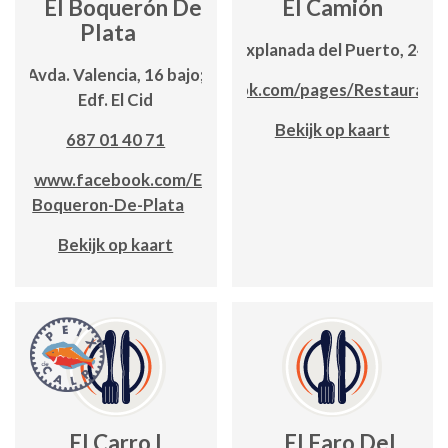
El Boquerón De
El Camión
Plata
Explanada del Puerto, 24
Avda. Valencia, 16 bajo;
www.facebook.com/pages/Restaurant
Edf. El Cid
Bekijk op kaart
687 01 40 71
www.facebook.com/El-
Boqueron-De-Plata
Bekijk op kaart
El Carro I
El Faro Del