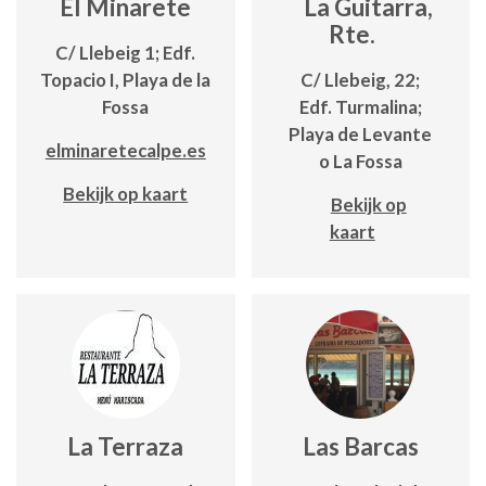
El Minarete
La Guitarra,
Rte.
C/ Llebeig 1; Edf.
Topacio I, Playa de la
C/ Llebeig, 22;
Fossa
Edf. Turmalina;
Playa de Levante
elminaretecalpe.es
o La Fossa
Bekijk op kaart
Bekijk op
kaart
La Terraza
Las Barcas