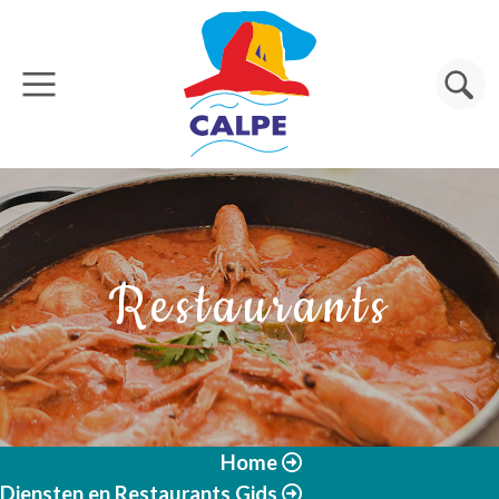
Overslaan en naar de inhoud gaan
Zoeken
Restaurants
Home
Diensten en Restaurants Gids