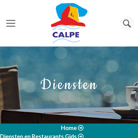
Overslaan en naar de inhoud gaan
Zoeken
Diensten
Home
Diensten en Restaurants Gids