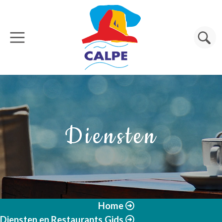
Overslaan en naar de inhoud gaan
Zoeken
Diensten
Home
Diensten en Restaurants Gids