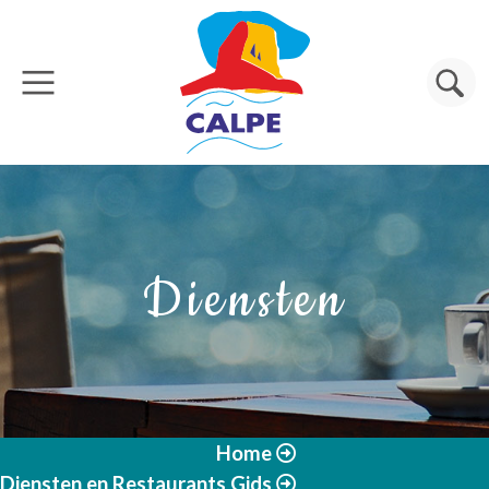
Overslaan en naar de inhoud gaan
Zoeken
Diensten
Home
Diensten en Restaurants Gids