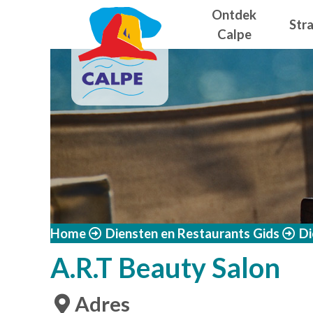
Navegació
Overslaan en naar de inhoud gaan
Ontdek
Str
Calpe
Home
Diensten en Restaurants Gids
Di
A.R.T Beauty Salon
Adres