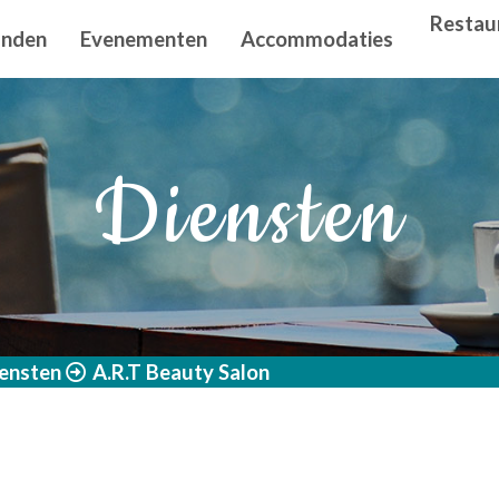
n principal
Restau
anden
Evenementen
Accommodaties
Diensten
ensten
A.R.T Beauty Salon