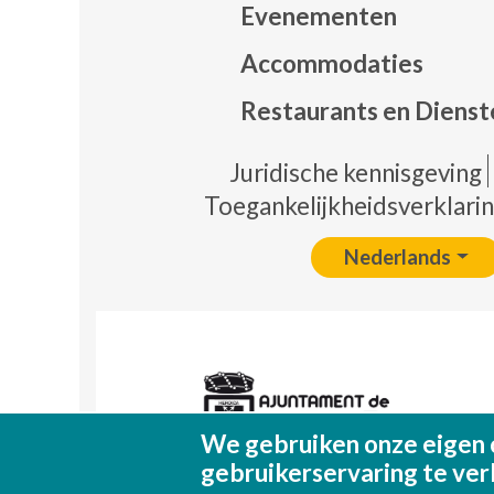
Evenementen
Mapa
Accommodaties
Restaurants en Dienst
Pie 
Juridische kennisgeving
Toegankelijkheidsverklari
Nederlands
We gebruiken onze eigen 
gebruikerservaring te ver