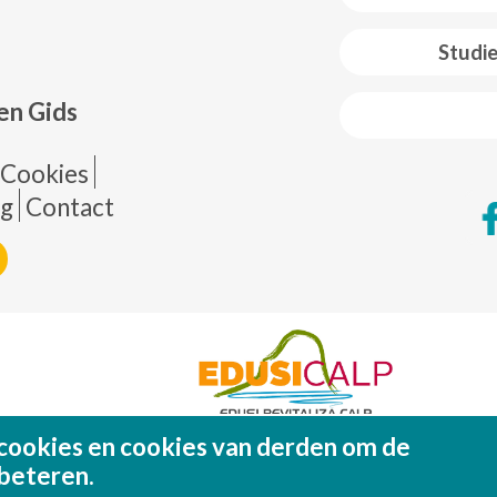
 web footer
Studi
en Gids
de página
Cookies
ng
Contact
cookies en cookies van derden om de
Fondo Europeo de Desarrollo Regional (FEDE
Una manera de hacer EUROP
beteren.