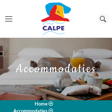
Overslaan en naar de inhoud gaan
Zoeken
Accommodaties
Home
Accommodaties